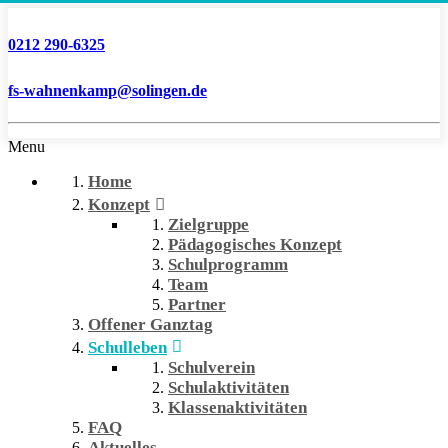
0212 290-6325
fs-wahnenkamp@solingen.de
Menu
Home
Konzept
Zielgruppe
Pädagogisches Konzept
Schulprogramm
Team
Partner
Offener Ganztag
Schulleben
Schulverein
Schulaktivitäten
Klassenaktivitäten
FAQ
Aktuelles