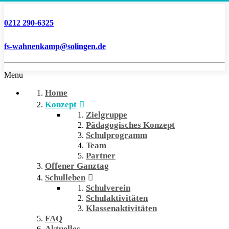
0212 290-6325
fs-wahnenkamp@solingen.de
Menu
Home
Konzept
Zielgruppe
Pädagogisches Konzept
Schulprogramm
Team
Partner
Offener Ganztag
Schulleben
Schulverein
Schulaktivitäten
Klassenaktivitäten
FAQ
Aktuelles